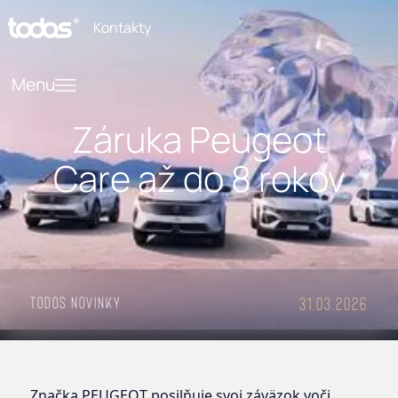
Kontakty
Menu
Záruka Peugeot
Care až do 8 rokov
Todos Novinky
31.03.2026
Značka PEUGEOT posilňuje svoj záväzok voči