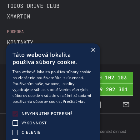
TODOS DRIVE CLUB
XMARTON
PODPORA
KONTAKTY
×
Táto webová lokalita
používa súbory cookie.
Táto webová lokalita používa súbory cookie
0800 102 103
na zlepšenie používateľskej skúsenosti.
BEZPLATNÁ INFOLINKA
Používaním našej webovej lokality
02 69 202 301
vyjadrujete súhlas s používaním všetkých
PRE ZAHRANIČIE
súborov cookie v súlade s našimi zásadami
používania súborov cookie.
Prečítať viac
NEVYHNUTNE POTREBNÉ
VÝKONNOSŤ
Cookies
Ochrana osobných údajov
Protispoločenská činnosť
CIELENIE