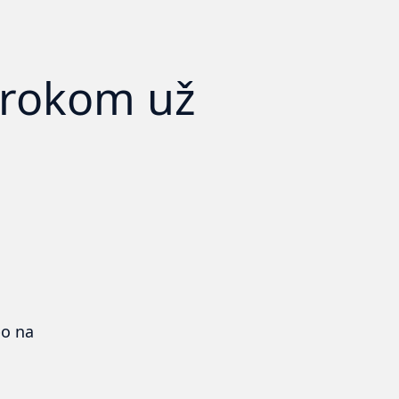
úrokom už
o na