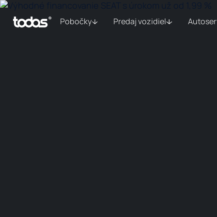
Pobočky
Predaj vozidiel
Autoser
Bratislava
Vozidlá na
Trenčín
O
objednávku
auto
DÚBRAVKA
BELÁ UL.
ŠKODA, VOLKSWAGEN,
TOYOTA
VOLKSWAGEN ÚŽITKOVÉ
BRATISLAVS
PETRŽALKA
PEUGEOT
RAM, DODGE, CADILLAC,
CORVETTE, CHEVROLET,
GMC
LAMAČ
TOYOTA
LAMAČ / ITALIA
FIAT, FIAT
PROFESSIONAL, ALFA
ROMEO, JEEP
IVANKA PRI