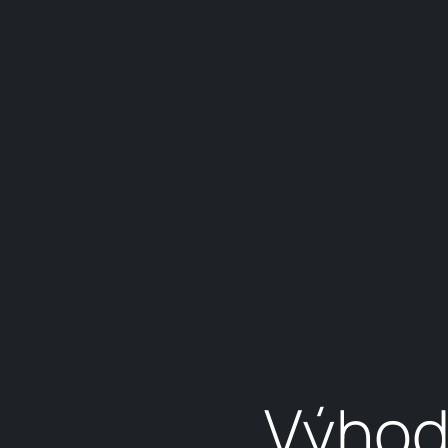
DUNAJI
BAZAR, KAROSÁRSKE A
LAKOVNÍCKE CENTRUM
PETRŽALKA /
ČOSKORO
ATRIUM
PREMIUM BAZAR - RAM,
DODGE, CADILLAC,
CORVETTE, CHEVROLET,
GMC
BORY
ČOSKORO
LEXUS, TOYOTA
Výhod