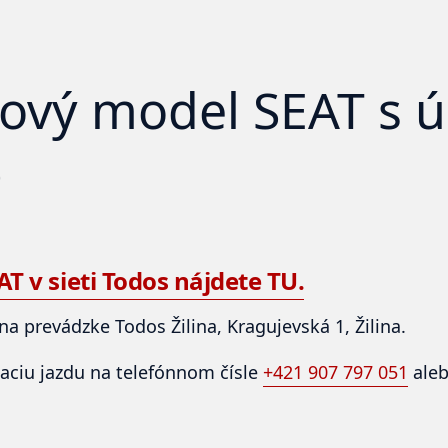
nový model SEAT s 
%
T v sieti Todos nájdete TU.
na prevádzke Todos Žilina, Kragujevská 1, Žilina.
aciu jazdu na telefónnom čísle
+421 907 797 051
aleb