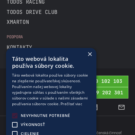
TODOS RACING
TODOS DRIVE CLUB
XMARTON
PODPORA
KONTAKTY
×
Táto webová lokalita
používa súbory cookie.
Táto webová lokalita používa súbory cookie
0800 102 103
na zlepšenie používateľskej skúsenosti.
BEZPLATNÁ INFOLINKA
Používaním našej webovej lokality
02 69 202 301
vyjadrujete súhlas s používaním všetkých
PRE ZAHRANIČIE
súborov cookie v súlade s našimi zásadami
používania súborov cookie.
Prečítať viac
NEVYHNUTNE POTREBNÉ
VÝKONNOSŤ
Cookies
Ochrana osobných údajov
Protispoločenská činnosť
CIELENIE