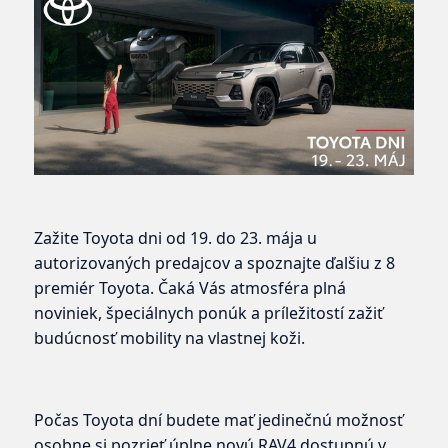
Zažite Toyota dni od 19. do 23. mája u
autorizovaných predajcov a spoznajte ďalšiu z 8
premiér Toyota. Čaká Vás atmosféra plná
noviniek, špeciálnych ponúk a príležitostí zažiť
budúcnosť mobility na vlastnej koži.
Počas Toyota dní budete mať jedinečnú možnosť
osobne si pozrieť úplne novú RAV4 dostupnú v