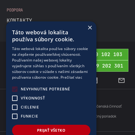
PODPORA
KONTAKTY
×
Táto webová lokalita
používa súbory cookie.
Táto webová lokalita používa súbory cookie
0800 102 103
na zlepšenie používateľskej skúsenosti.
BEZPLATNÁ INFOLINKA
Používaním našej webovej lokality
02 69 202 301
vyjadrujete súhlas s používaním všetkých
PRE ZAHRANIČIE
súborov cookie v súlade s našimi zásadami
používania súborov cookie.
Prečítať viac
NEVYHNUTNE POTREBNÉ
VÝKONNOSŤ
Cookies
Ochrana osobných údajov
Protispoločenská činnosť
CIELENIE
FUNKCIE
Aktuálne údaje vypustených emisií
Reklamačný poriadok
Zodpovednosť za vady
PRIJAŤ VŠETKO