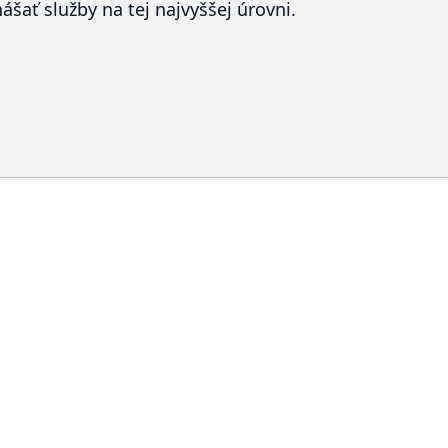
ášať služby na tej najvyššej úrovni.
Späť
Novinky