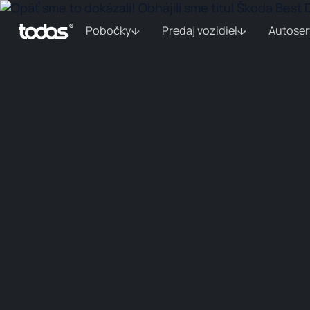
Pobočky
Predaj vozidiel
Autoser
Bratislava
Vozidlá na
Trenčín
O
objednávku
auto
DÚBRAVKA
BELÁ UL.
ŠKODA, VOLKSWAGEN,
TOYOTA
VOLKSWAGEN ÚŽITKOVÉ
BRATISLAVS
PETRŽALKA
PEUGEOT
RAM, DODGE, CADILLAC,
CORVETTE, CHEVROLET,
GMC
LAMAČ
TOYOTA
LAMAČ / ITALIA
FIAT, FIAT
PROFESSIONAL, ALFA
ROMEO, JEEP
IVANKA PRI