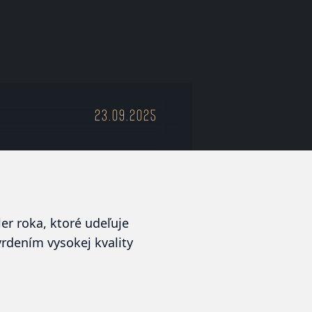
23.09.2025
er roka
, ktoré udeľuje
rdením vysokej kvality