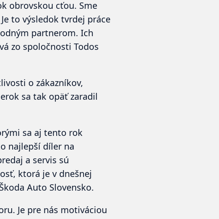
rok obrovskou cťou. Sme
 Je to výsledok tvrdej práce
chodným partnerom. Ich
ová
zo spoločnosti Todos
livosti o zákazníkov,
rok sa tak opäť zaradil
rými sa aj tento rok
 najlepší díler na
redaj a servis sú
sť, ktorá je v dnešnej
ľ Škoda Auto Slovensko.
u. Je pre nás motiváciou