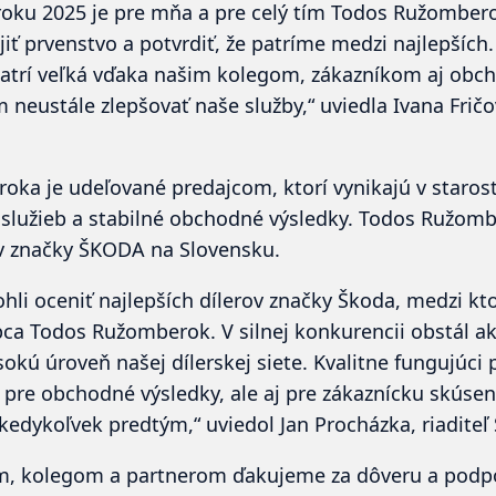
v roku 2025 je pre mňa a pre celý tím Todos Ružombe
iť prvenstvo a potvrdiť, že patríme medzi najlepších.
 patrí veľká vďaka našim kolegom, zákazníkom aj ob
 neustále zlepšovať naše služby,
“ uviedla
Ivana Frič
roka
je udeľované predajcom, ktorí vynikajú v starost
služieb a stabilné obchodné výsledky. Todos Ružombe
v značky ŠKODA na Slovensku.
li oceniť najlepších dílerov značky Škoda, medzi kto
ca Todos Ružomberok. V silnej konkurencii obstál ako
okú úroveň našej dílerskej siete. Kvalitne fungujúci p
pre obchodné výsledky, ale aj pre zákaznícku skúseno
 kedykoľvek predtým,“ uviedol Jan Procházka, riadite
, kolegom a partnerom ďakujeme za dôveru a podpor