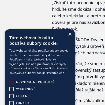
„
Získať toto ocenenie aj 
hrdí, že sme dokázali obháj
celého kolektívu, a preto
dôvera je pre nás záväzkom
Ružomberok.
×
Táto webová lokalita
Ocenenie
ŠKODA Dealer 
používa súbory cookie.
dosahujú vysokú úroveň 
Táto webová lokalita používa súbory cookie
medzi najlepších partnero
na zlepšenie používateľskej skúsenosti.
Používaním našej webovej lokality
„Som veľmi rád, že sme moh
vyjadrujete súhlas s používaním všetkých
súborov cookie v súlade s našimi zásadami
nachádza slovenský zástup
používania súborov cookie.
Prečítať viac
Slovensku, čím potvrdil vys
NEVYHNUTNE POTREBNÉ
kľúčovým základom nielen 
dobe ešte dôležitejšia než
VÝKONNOSŤ
CIELENIE
Všetkým našim zákazníkom
FUNKCIE