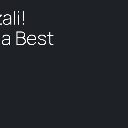
ali!
da Best