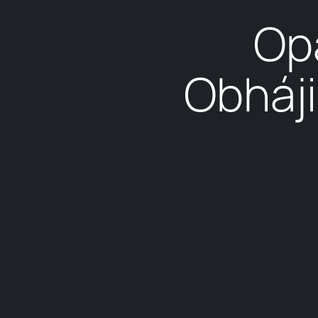
Opä
Obháji