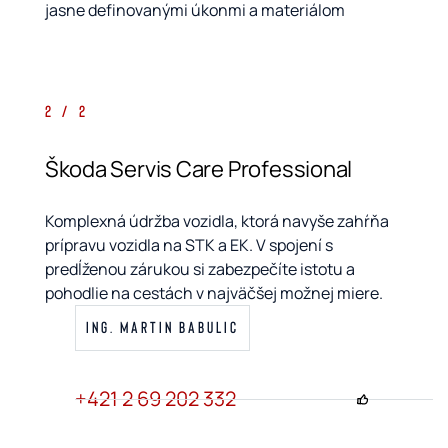
jasne definovanými úkonmi a materiálom
2 / 2
Škoda Servis Care Professional
Komplexná údržba vozidla, ktorá navyše zahŕňa
prípravu vozidla na STK a EK. V spojení s
predĺženou zárukou si zabezpečíte istotu a
pohodlie na cestách v najväčšej možnej miere.
ING. MARTIN BABULIC
+421 2 69 202 332