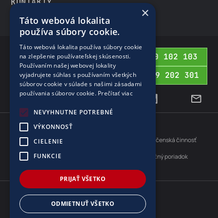
KONTAKTY
×
Táto webová lokalita
používa súbory cookie.
Táto webová lokalita používa súbory cookie
0800 102 103
na zlepšenie používateľskej skúsenosti.
BEZPLATNÁ INFOLINKA
Používaním našej webovej lokality
02 69 202 301
vyjadrujete súhlas s používaním všetkých
PRE ZAHRANIČIE
súborov cookie v súlade s našimi zásadami
používania súborov cookie.
Prečítať viac
NEVYHNUTNE POTREBNÉ
VÝKONNOSŤ
Cookies
Ochrana osobných údajov
Protispoločenská činnosť
CIELENIE
FUNKCIE
Aktuálne údaje vypustených emisií
Reklamačný poriadok
Zodpovednosť za vady
PRIJAŤ VŠETKO
WEB OD
ODMIETNUŤ VŠETKO