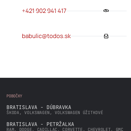
+421 902 941 417
babulic@todos.sk
POBOČKY
BRATISLAVA - DÚBRAVKA
ŠKODA, VOLKSWAGEN, VOLKSWAGEN ÚŽITKOVÉ
BRATISLAVA - PETRŽALKA
RAM, DODGE, CADILLAC, CORVETTE, CHEVROLET, GMC